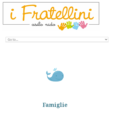
Mapello (BG)
Asilo Nido I
Fratellini
Famiglie